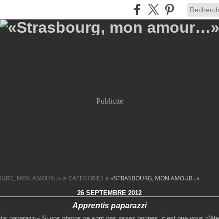
Publicité
OURG, MON AMOUR…»
>
CATEGORIES
>
«STRASBOURG, MON AMOUR…»
26 SEPTEMBRE 2012
Apprentis paparazzi
« Si vos photos ne sont pas assez bonnes, c’est que vous n’êt