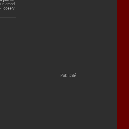
 un grand
e j’observ
Publicité