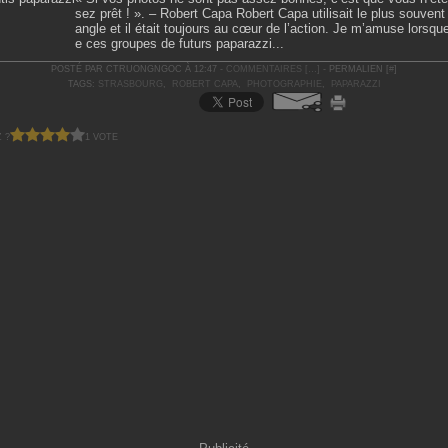
sez prêt ! ». – Robert Capa Robert Capa utilisait le plus souvent
angle et il était toujours au cœur de l’action. Je m’amuse lorsqu
e ces groupes de futurs paparazzi...
POSTÉ PAR CTRUONGNGOC À 12:47 -
COMMENTAIRES [
…
]
- PERMALIEN [
#
]
TAGS:
STRASBOURG
,
ROBERT CAPA
,
PHOTOGRAPHIE
,
PAPARAZZI
 ?
1 VOTE