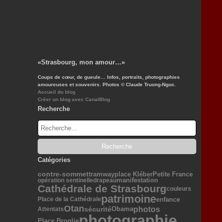
«Strasbourg, mon amour…»
Coups de cœur, de gueule… Infos, portraits, photographies
amoureuses et souvenirs. Photos © Claude Truong-Ngoc.
Accueil du blog
Créer un blog avec CanalBlog
Recherche
Catégories
Petite France
contre-sommet
tramway
place Kléber
manifestation
opération sentinelle
drapeau
Cathédrale de Strasbourg
couleurs
patrimoine
enfance
Place de la Cathédrale
Otan
photos
sécurité
Obama
Attentats
photographie
Place Broglie