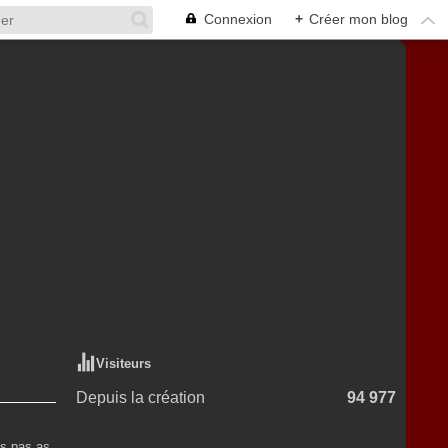
Connexion
+
Créer mon blog
Visiteurs
Depuis la création
94 977
es pas as