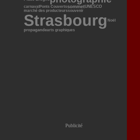
sommet
UNESCO
carnaval
Ponts Couverts
marché des producteurs
souvenir
Strasbourg
Noël
propagande
arts graphiques
Publicité