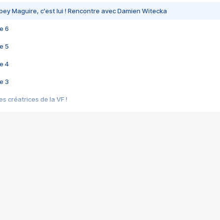
bey Maguire, c'est lui ! Rencontre avec Damien Witecka
e 6
e 5
e 4
e 3
s créatrices de la VF !
e 2
e 1
e Mektoub My Love arrive enfin ! Rencontre avec Shaïn Boumedine et Sal
i : après Toni en famille
elle réalise le bouleversant Dites lui que je l'aime
ais ! Rencontre autour de Vie privée de Rebecca Zlotowski