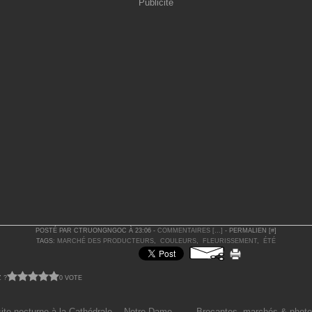
Publicité
POSTÉ PAR CTRUONGNGOC À 23:06 -
COMMENTAIRES [
…
]
- PERMALIEN [
#
]
TAGS:
MARCHÉ DES PRODUCTEURS
,
COULEURS
,
FLEURISSEMENT
,
ÉTÉ
 ?
0 VOTE
Une visite nocturne à la Cathédrale… Notre-Dame veille !