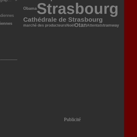
Strasbourg
Obama
Cathédrale de Strasbourg
diennes
Otan
tramway
marché des producteurs
Noël
Attentats
Publicité