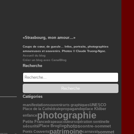
«Strasbourg, mon amour…»
Coups de cœur, de gueule… Infos, portraits, photographies
amoureuses et souvenirs. Photos © Claude Truong-Ngoc.
Accueil du blog
Créer un blog avec CanalBlog
Recherche
Catégories
manifestation
UNESCO
souvenir
arts graphiques
propagande
place Kléber
Place de la Cathédrale
photographie
enfance
Petite France
drapeau
couleurs
opération sentinelle
photos
sécurité
Place Broglie
contre-sommet
patrimoine
sommet
Ponts Couverts
carnaval
Brocantes, marchés & photographie…