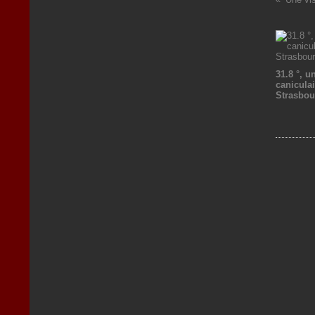
31.8 °, u
caniculai
Strasbou