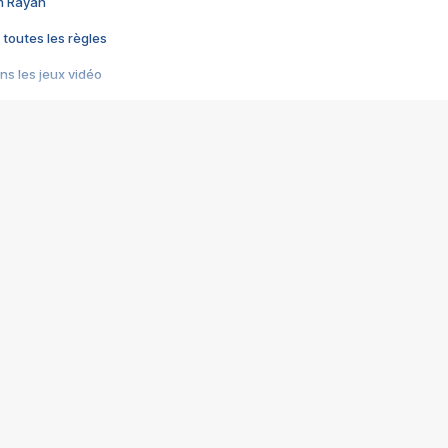
im Rayan
 toutes les règles
s les jeux vidéo
us choquant de Rockstar ? - Le scandale BULLY
e plus moche de Steam
du RÊVE tourne au CAUCHEMAR
pendant 8 heures
it… à tort
umiliés par un jeu vidéo
ire - Final Fantasy 8
ti un empire - Age of Empires
story DOFUS
tard, il crée l'un des pires jeux de tous les temps, MindsEye.