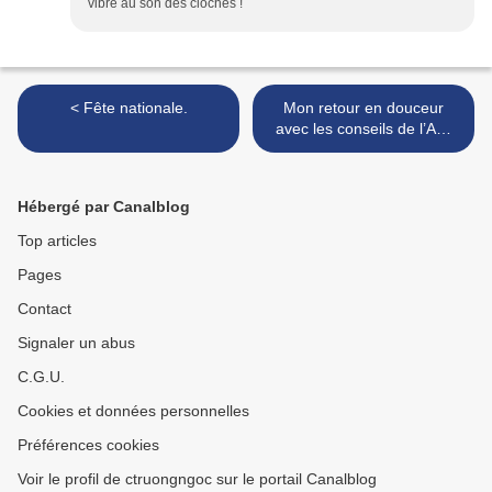
vibré au son des cloches !
< Fête nationale.
Mon retour en douceur
avec les conseils de l’Ami
Fritz ! >
Hébergé par Canalblog
Top articles
Pages
Contact
Signaler un abus
C.G.U.
Cookies et données personnelles
Préférences cookies
Voir le profil de ctruongngoc sur le portail Canalblog