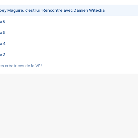
bey Maguire, c'est lui ! Rencontre avec Damien Witecka
e 6
e 5
e 4
e 3
s créatrices de la VF !
e 2
e 1
e Mektoub My Love arrive enfin ! Rencontre avec Shaïn Boumedine et Sal
i : après Toni en famille
elle réalise le bouleversant Dites lui que je l'aime
ais ! Rencontre autour de Vie privée de Rebecca Zlotowski