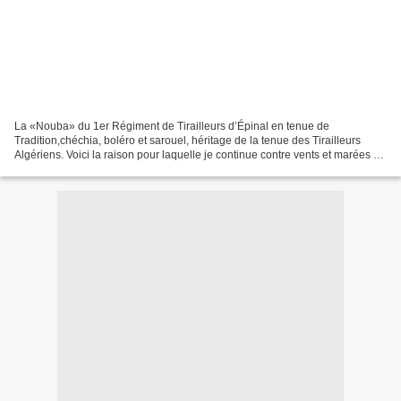
La «Nouba» du 1er Régiment de Tirailleurs d’Épinal en tenue de
Tradition,chéchia, boléro et sarouel, héritage de la tenue des Tirailleurs
Algériens. Voici la raison pour laquelle je continue contre vents et marées à
tenir ce blog même quand le cœur n’y...