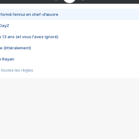
nsformé l’ennui en chef-d’œuvre
 DayZ
 a 13 ans (et vous l'avez ignoré)
e (littéralement)
im Rayan
 toutes les règles
s les jeux vidéo
us choquant de Rockstar ? - Le scandale BULLY
e plus moche de Steam
du RÊVE tourne au CAUCHEMAR
pendant 8 heures
it… à tort