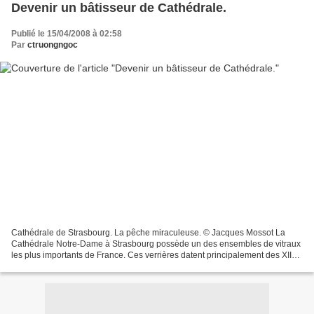
Devenir un bâtisseur de Cathédrale.
Publié le 15/04/2008 à 02:58
Par
ctruongngoc
Cathédrale de Strasbourg. La pêche miraculeuse. © Jacques Mossot La
Cathédrale Notre-Dame à Strasbourg possède un des ensembles de vitraux
les plus importants de France. Ces verrières datent principalement des XIIe,
XIIIe et XIVe siècles.Les vitraux des...