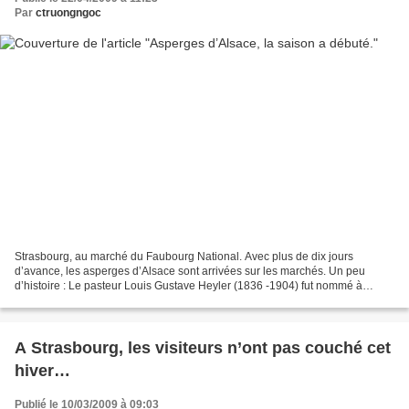
Par
ctruongngoc
Strasbourg, au marché du Faubourg National. Avec plus de dix jours
d’avance, les asperges d’Alsace sont arrivées sur les marchés. Un peu
d’histoire : Le pasteur Louis Gustave Heyler (1836 -1904) fut nommé à
Hœrdt en 1869. Il arrivait de Philippeville...
A Strasbourg, les visiteurs n’ont pas couché cet
hiver…
Publié le 10/03/2009 à 09:03