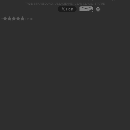
TAGS:
STRASBOURG
,
ALSACIENNE
,
JEAN CLAUS
,
STATUE
 ?
0 VOTE