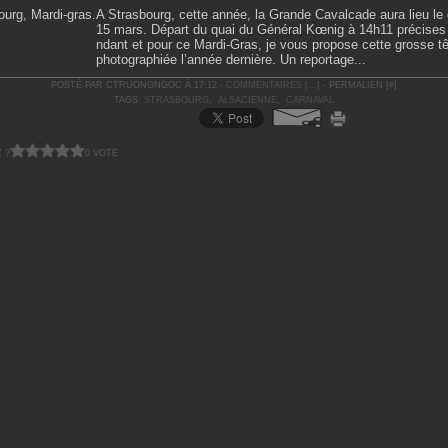
A Strasbourg, cette année, la Grande Cavalcade aura lieu l
15 mars. Départ du quai du Général Kœnig à 14h11 précises 
ndant et pour ce Mardi-Gras, je vous propose cette grosse tê
photographiée l’année dernière. Un reportage...
POSTÉ PAR CTRUONGNGOC À 17:12 -
COMMENTAIRES [
…
]
- PERMALIEN [
#
]
TAGS:
STRASBOURG
,
ALSACIENNE
,
CARNAVAL
 ?
0 VOTE