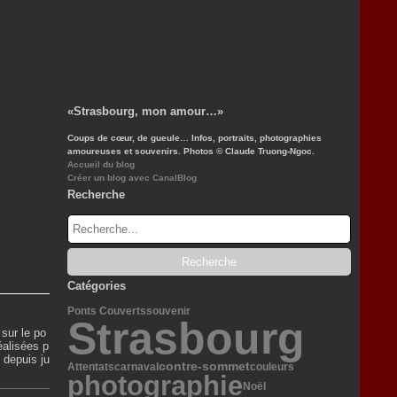
«Strasbourg, mon amour…»
Coups de cœur, de gueule… Infos, portraits, photographies
amoureuses et souvenirs. Photos © Claude Truong-Ngoc.
Accueil du blog
Créer un blog avec CanalBlog
Recherche
Catégories
Ponts Couverts
souvenir
Strasbourg
sur le po
éalisées p
 depuis ju
contre-sommet
Attentats
carnaval
couleurs
photographie
Noël