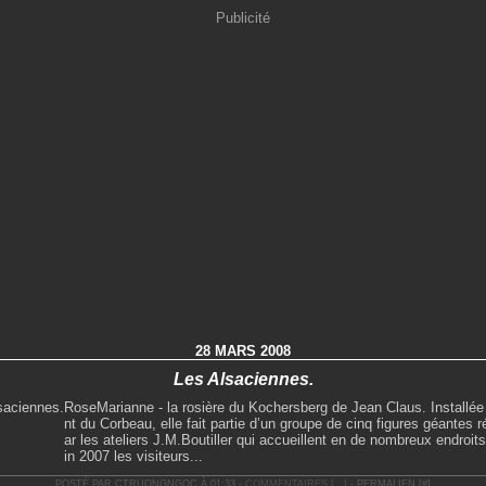
Publicité
28 MARS 2008
Les Alsaciennes.
RoseMarianne - la rosière du Kochersberg de Jean Claus. Installée 
nt du Corbeau, elle fait partie d’un groupe de cinq figures géantes r
ar les ateliers J.M.Boutiller qui accueillent en de nombreux endroits
in 2007 les visiteurs...
POSTÉ PAR CTRUONGNGOC À 01:33 -
COMMENTAIRES [
…
]
- PERMALIEN [
#
]