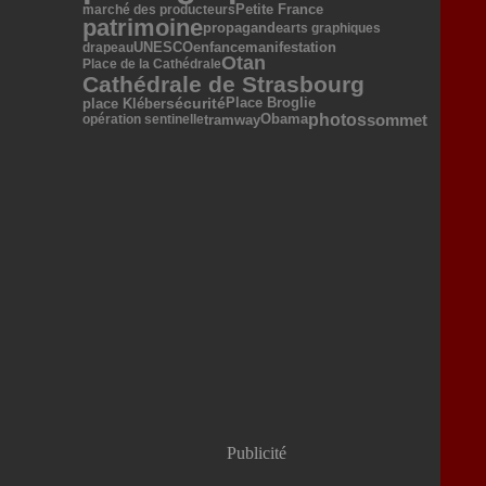
Petite France
marché des producteurs
patrimoine
propagande
arts graphiques
UNESCO
manifestation
enfance
drapeau
Otan
Place de la Cathédrale
Cathédrale de Strasbourg
sécurité
Place Broglie
place Kléber
photos
sommet
Obama
tramway
opération sentinelle
Publicité