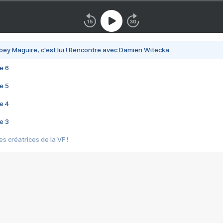
bey Maguire, c'est lui ! Rencontre avec Damien Witecka
e 6
e 5
e 4
e 3
s créatrices de la VF !
e 2
e 1
e Mektoub My Love arrive enfin ! Rencontre avec Shaïn Boumedine et Sal
i : après Toni en famille