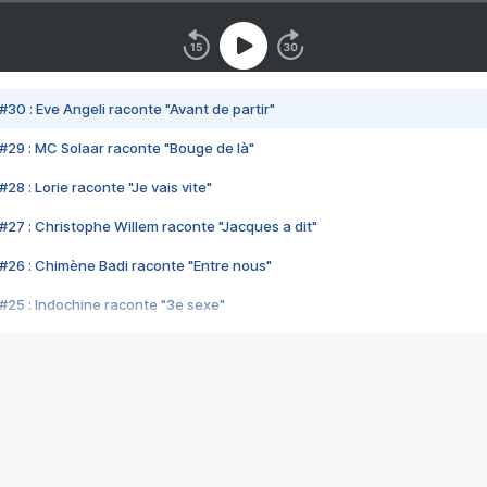
#30 : Eve Angeli raconte "Avant de partir"
#29 : MC Solaar raconte "Bouge de là"
28 : Lorie raconte "Je vais vite"
#27 : Christophe Willem raconte "Jacques a dit"
#26 : Chimène Badi raconte "Entre nous"
#25 : Indochine raconte "3e sexe"
#24 : Zaho raconte "C'est chelou"
#23 : Patrick Bruel raconte "Au café des délices"
#22 : Kyo raconte "Le chemin"
#21 : Nolwenn Leroy raconte "Cassé"