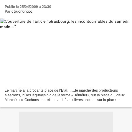
Publié le 25/04/2009 à 23:30
Par
ctruongngoc
Le marché à la brocante place de l’Etal… …le marché des producteurs
alsaciens, ici les légumes bio de la ferme «Déméter», sur la place du Vieux
Marché aux Cochons… …et le marché aux livres anciens sur la place
Gutenberg. Et dédicace spéciale à mon ami...