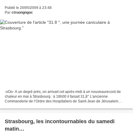
Publié le 20/05/2009 à 23:48
Par
ctruongngoc
-oOo- A un degré près, on arrivait cet après-midi à un nouveaurecord de
chaleur en mai à Strasbourg : à 18h00 il faisait 31,8° L’ancienne
Commanderie de l’Ordre des Hospitaliers de Saint-Jean de Jérusalem
construite au XIVème siècle, fut successivement...
Strasbourg, les incontournables du samedi
matin…