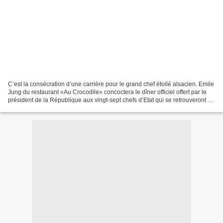
C’est la consécration d’une carrière pour le grand chef étoilé alsacien. Emile
Jung du restaurant «Au Crocodile» concoctera le dîner officiel offert par le
président de la République aux vingt-sept chefs d’Etat qui se retrouveront à
Strasbourg le 4 avril...