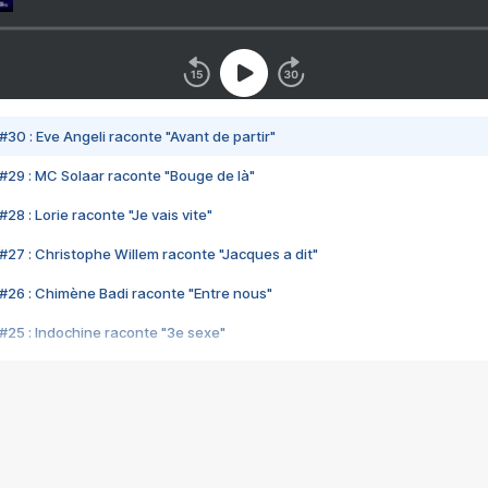
#30 : Eve Angeli raconte "Avant de partir"
#29 : MC Solaar raconte "Bouge de là"
28 : Lorie raconte "Je vais vite"
#27 : Christophe Willem raconte "Jacques a dit"
#26 : Chimène Badi raconte "Entre nous"
#25 : Indochine raconte "3e sexe"
#24 : Zaho raconte "C'est chelou"
#23 : Patrick Bruel raconte "Au café des délices"
#22 : Kyo raconte "Le chemin"