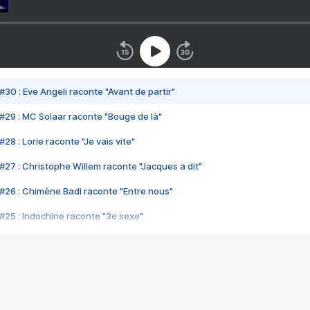
#30 : Eve Angeli raconte "Avant de partir"
#29 : MC Solaar raconte "Bouge de là"
28 : Lorie raconte "Je vais vite"
#27 : Christophe Willem raconte "Jacques a dit"
#26 : Chimène Badi raconte "Entre nous"
#25 : Indochine raconte "3e sexe"
#24 : Zaho raconte "C'est chelou"
#23 : Patrick Bruel raconte "Au café des délices"
#22 : Kyo raconte "Le chemin"