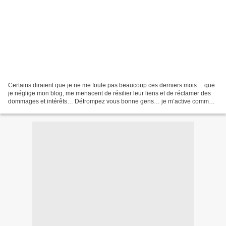
Certains diraient que je ne me foule pas beaucoup ces derniers mois… que
je néglige mon blog, me menacent de résilier leur liens et de réclamer des
dommages et intérêts… Détrompez vous bonne gens… je m’active comme
jamais. Sauf que le blog du début à...