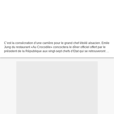
C’est la consécration d’une carrière pour le grand chef étoilé alsacien. Emile
Jung du restaurant «Au Crocodile» concoctera le dîner officiel offert par le
président de la République aux vingt-sept chefs d’Etat qui se retrouveront à
Strasbourg le 4 avril...