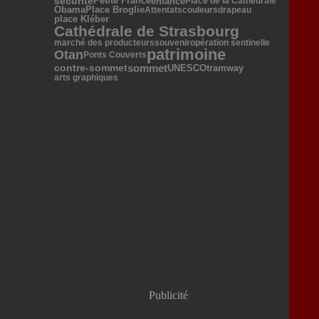
sécurité
Petite France
enfance
Place de la Cathédrale
Obama
Place Broglie
Attentats
couleurs
drapeau
place Kléber
Cathédrale de Strasbourg
marché des producteurs
souvenir
opération sentinelle
patrimoine
Otan
Ponts Couverts
sommet
UNESCO
contre-sommet
tramway
arts graphiques
Publicité