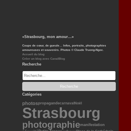
«Strasbourg, mon amour…»
Coups de cœur, de gueule… Infos, portraits, photographies
amoureuses et souvenirs. Photos © Claude Truong-Ngoc.
Accueil du blog
Créer un blog avec CanalBlog
Recherche
Catégories
photos
propagande
carnaval
Noël
Strasbourg
photographie
manifestation