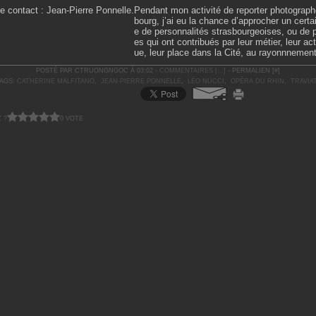
Pendant mon activité de reporter photograph
bourg, j’ai eu la chance d’approcher un cert
e de personnalités strasbourgeoises, ou de
es qui ont contribués par leur métier, leur act
ue, leur place dans la Cité, au rayonnnement
POSTÉ PAR CTRUONGNGOC À 03:02 -
COMMENTAIRES [
…
]
- PERMALIEN [
#
]
AGS:
CATHERINE MALFITANO
,
JEAN-PIERRE PONNELLE
,
LÉO NUCCI
,
OPÉRA DU RHIN
,
TRAVIA
 ?
0 VOTE