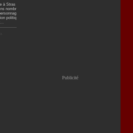
e à Stras
ains nombr
 personnag
ion politiq
...
TA
Publicité