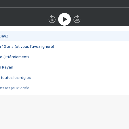
 DayZ
 a 13 ans (et vous l'avez ignoré)
e (littéralement)
im Rayan
 toutes les règles
s les jeux vidéo
us choquant de Rockstar ? - Le scandale BULLY
e plus moche de Steam
du RÊVE tourne au CAUCHEMAR