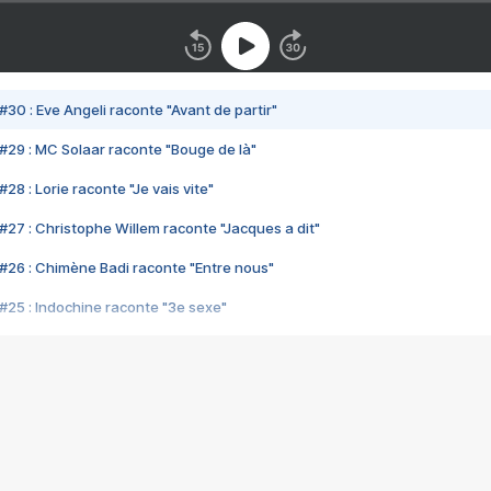
#30 : Eve Angeli raconte "Avant de partir"
#29 : MC Solaar raconte "Bouge de là"
28 : Lorie raconte "Je vais vite"
#27 : Christophe Willem raconte "Jacques a dit"
#26 : Chimène Badi raconte "Entre nous"
#25 : Indochine raconte "3e sexe"
#24 : Zaho raconte "C'est chelou"
#23 : Patrick Bruel raconte "Au café des délices"
#22 : Kyo raconte "Le chemin"
#21 : Nolwenn Leroy raconte "Cassé"