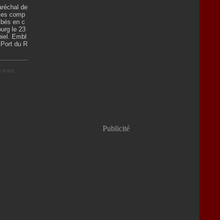
réchal de
 ses comp
mbés en c
ourg le 23
niel. Embl
 Port du R
 RHIN
Publicité