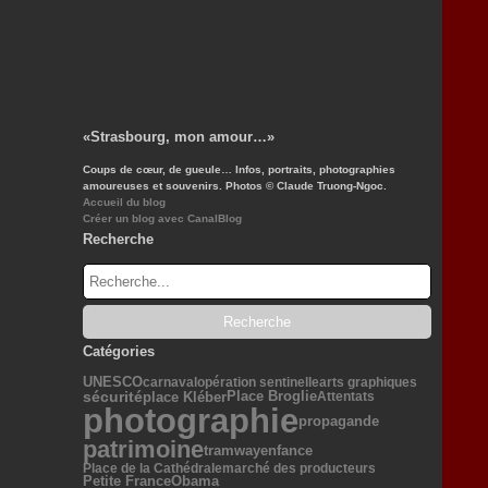
«Strasbourg, mon amour…»
Coups de cœur, de gueule… Infos, portraits, photographies
amoureuses et souvenirs. Photos © Claude Truong-Ngoc.
Accueil du blog
Créer un blog avec CanalBlog
Recherche
Catégories
UNESCO
carnaval
opération sentinelle
arts graphiques
sécurité
Place Broglie
place Kléber
Attentats
photographie
propagande
patrimoine
tramway
enfance
Place de la Cathédrale
marché des producteurs
Petite France
Obama