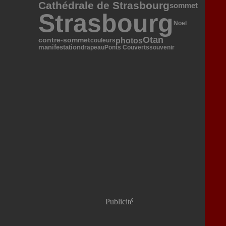
Cathédrale de Strasbourg
sommet
Strasbourg
Noël
Otan
photos
contre-sommet
couleurs
manifestation
drapeau
Ponts Couverts
souvenir
Publicité