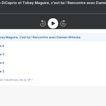
 DiCaprio et Tobey Maguire, c'est lui ! Rencontre avec Dam
bey Maguire, c'est lui ! Rencontre avec Damien Witecka
e 6
e 5
e 4
e 3
s créatrices de la VF !
e 2
e 1
e Mektoub My Love arrive enfin ! Rencontre avec Shaïn Boumedine et Sal