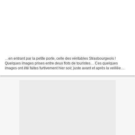
…en entrant par la petite porte, celle des véritables Strasbourgeois !
Quelques images prises entre deux flots de touristes… Ces quelques
images ont été faites furtivement hier soir, juste avant et après la veillée
grégorienne organisée à la mémoire d’Antoine...