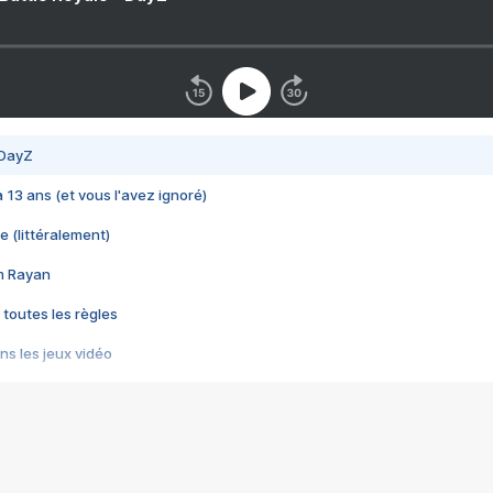
 DayZ
 a 13 ans (et vous l'avez ignoré)
e (littéralement)
im Rayan
 toutes les règles
s les jeux vidéo
us choquant de Rockstar ? - Le scandale BULLY
e plus moche de Steam
du RÊVE tourne au CAUCHEMAR