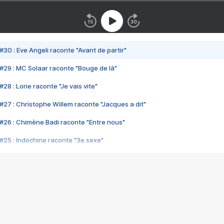
#30 : Eve Angeli raconte "Avant de partir"
#29 : MC Solaar raconte "Bouge de là"
28 : Lorie raconte "Je vais vite"
#27 : Christophe Willem raconte "Jacques a dit"
#26 : Chimène Badi raconte "Entre nous"
#25 : Indochine raconte "3e sexe"
#24 : Zaho raconte "C'est chelou"
#23 : Patrick Bruel raconte "Au café des délices"
#22 : Kyo raconte "Le chemin"
#21 : Nolwenn Leroy raconte "Cassé"