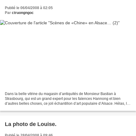
Publié le 06/04/2008 à 02:05
Par
ctruongngoc
Dans la belle vitrine du magasin d’antiquités de Monsieur Bastian à
Strasbourg, qui est un grand expert pour les faïences Hannong et bien
d’autres belles choses, ce joli échantillon d’art populaire d’Alsace. Hélas, le
porte crayon que dans ma précipitation...
La photo de Louise.
Publié le 28/04/2008 à 09:46