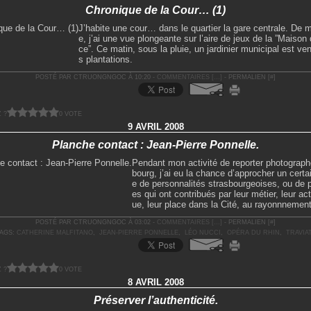
Chronique de la Cour… (1)
J’habite une cour… dans le quartier la gare centrale. De m
e, j’ai une vue plongeante sur l’aire de jeux de la ”Maison 
ce”. Ce matin, sous la pluie, un jardinier municipal est ven
s plantations.
POSTÉ PAR CTRUONGNGOC À 10:20 -
COMMENTAIRES [
…
]
- PERMALIEN [
#
]
 ?
0 VOTE
9 AVRIL 2008
Planche contact : Jean-Pierre Ponnelle.
Pendant mon activité de reporter photograph
bourg, j’ai eu la chance d’approcher un cert
e de personnalités strasbourgeoises, ou de
es qui ont contribués par leur métier, leur act
ue, leur place dans la Cité, au rayonnnement
POSTÉ PAR CTRUONGNGOC À 03:02 -
COMMENTAIRES [
…
]
- PERMALIEN [
#
]
AGS:
CATHERINE MALFITANO
,
JEAN-PIERRE PONNELLE
,
LÉO NUCCI
,
OPÉRA DU RHIN
,
TRAVIA
 ?
0 VOTE
8 AVRIL 2008
Préserver l’authenticité.