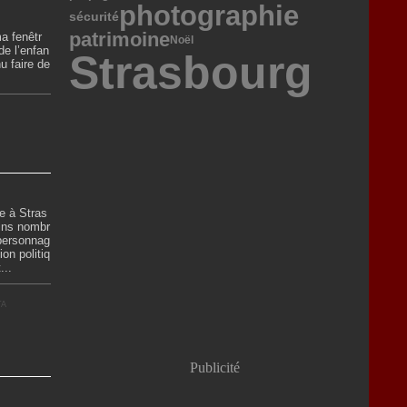
photographie
sécurité
patrimoine
a fenêtr
Noël
de l’enfan
Strasbourg
u faire de
e à Stras
ains nombr
 personnag
ion politiq
...
TA
Publicité