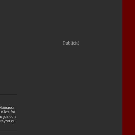
Publicité
 Monsieur
r les faï
 joli éch
 crayon qu