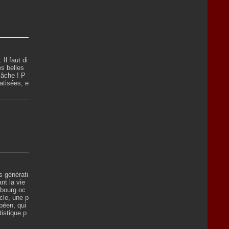
Il faut di
es belles
elâche ! P
atisées, e
es générati
nt la vie
sbourg oc
cle, une p
péen, qui
tistique p