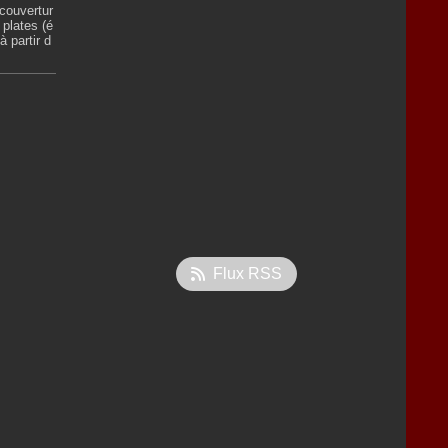
couvertur
 plates (é
 partir d
Flux RSS