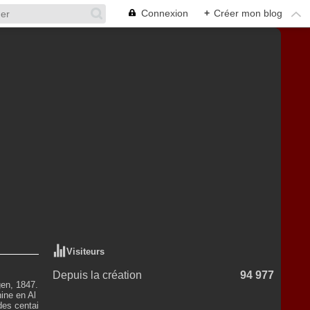
Connexion
+
Créer mon blog
Visiteurs
Depuis la création
94 977
en, 1847.
ine en Al
des centai