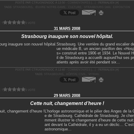
POSTÉ PAR CTRUONGNGOC À 13:50 -
COMMENTAIRES [
…
]
- PERMALIEN [
#
]
TAGS:
STRASBOURG
,
ŒUVRE NOTRE-DAME
,
CULTURE
,
STRASBOURG 1400
,
EXPOSITION
 ?
0 VOTE
31 MARS 2008
Strasbourg inaugure son nouvel hôpital.
Strasbourg. Une verrière du grand escalier de
ue médicale B, un ancien pavillon des «Hosp
s» construit entre 1906 et 1934. Le Nouvel H
il de Strasbourg a accueilli aujourd’hui ses p
atients après avoir été pendant six...
POSTÉ PAR CTRUONGNGOC À 13:40 -
COMMENTAIRES [
…
]
- PERMALIEN [
#
]
TAGS:
STRASBOURG
,
HÔPITAL CIVIL
,
VITRAIL
 ?
0 VOTE
29 MARS 2008
Cette nuit, changement d’heure !
L’horloge astronomique et le pilier des Anges de la 
e de Strasbourg. Cathédrale de Strasbourg. Je che
mment illustrer le changement d’heure de cette nui
ant devant la Cathédrale, il y a eu un déclic… C’est
astronomique...