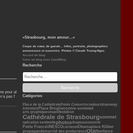
«Strasbourg, mon amour…»
Coups de cœur, de gueule… Infos, portraits, photographies
amoureuses et souvenirs. Photos © Claude Truong-Ngoc.
Accueil du blog
Créer un blog avec CanalBlog
Recherche
ne pour al
Catégories
n’a pas f
tramway
Place de la Cathédrale
Ponts Couverts
couleurs
Place Broglie
contre-sommet
Attentats
manifestation
arts graphiques
Cathédrale de Strasbourg
sommet
photos
opération sentinelle
drapeau
souvenir
Petite France
UNESCO
Obama
place Kléber
carnaval
Otan
propagande
enfance
marché des producteurs