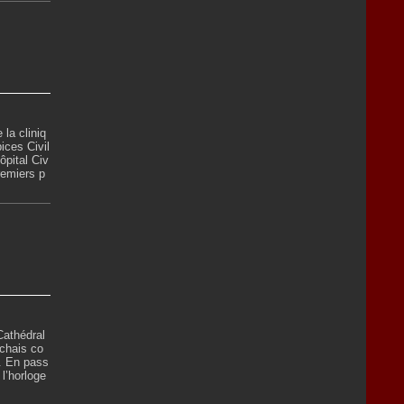
 la cliniq
ices Civil
ôpital Civ
remiers p
Cathédral
rchais co
t. En pass
 l’horloge