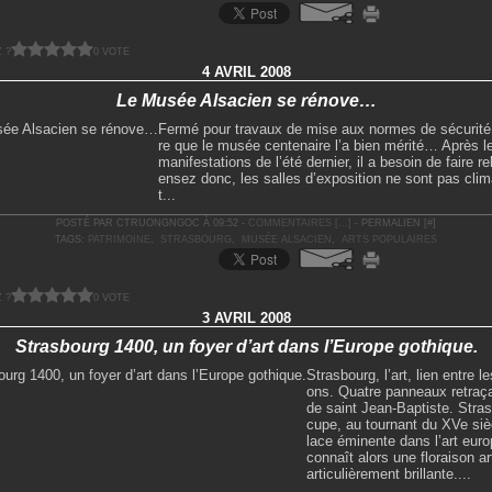
 ?
0 VOTE
4 AVRIL 2008
Le Musée Alsacien se rénove…
Fermé pour travaux de mise aux normes de sécurité. 
re que le musée centenaire l’a bien mérité… Après l
manifestations de l’été dernier, il a besoin de faire r
ensez donc, les salles d’exposition ne sont pas clim
t...
POSTÉ PAR CTRUONGNGOC À 09:52 -
COMMENTAIRES [
…
]
- PERMALIEN [
#
]
TAGS:
PATRIMOINE
,
STRASBOURG
,
MUSÉE ALSACIEN
,
ARTS POPULAIRES
 ?
0 VOTE
3 AVRIL 2008
Strasbourg 1400, un foyer d’art dans l’Europe gothique.
Strasbourg, l’art, lien entre l
ons. Quatre panneaux retraça
de saint Jean-Baptiste. Stra
cupe, au tournant du XVe siè
lace éminente dans l’art euro
connaît alors une floraison ar
articulièrement brillante....