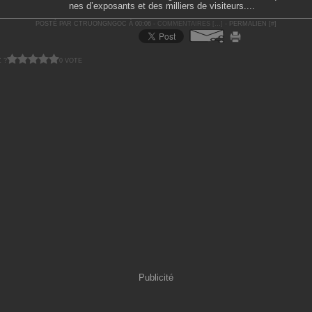
nes d’exposants et des milliers de visiteurs....
POSTÉ PAR CTRUONGNGOC À 00:06 -
COMMENTAIRES [
…
]
- PERMALIEN [
#
]
 ?
0 VOTE
Publicité