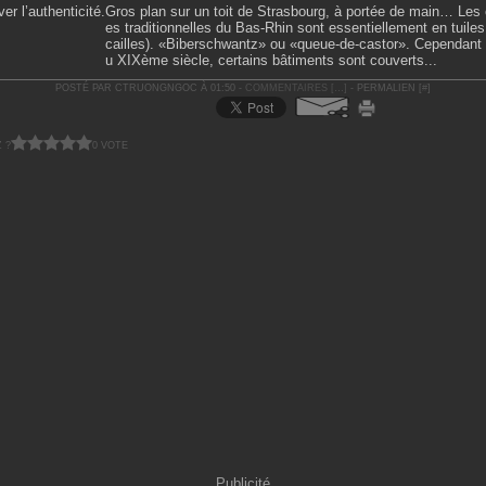
Gros plan sur un toit de Strasbourg, à portée de main… Les 
es traditionnelles du Bas-Rhin sont essentiellement en tuiles
cailles). «Biberschwantz» ou «queue-de-castor». Cependant à
u XIXème siècle, certains bâtiments sont couverts...
POSTÉ PAR CTRUONGNGOC À 01:50 -
COMMENTAIRES [
…
]
- PERMALIEN [
#
]
 ?
0 VOTE
Publicité