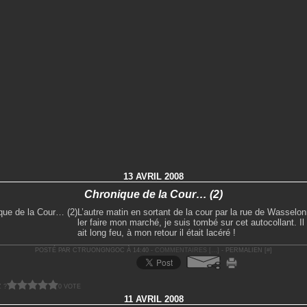
13 AVRIL 2008
Chronique de la Cour… (2)
L’autre matin en sortant de la cour par la rue de Wasselon
ler faire mon marché, je suis tombé sur cet autocollant. Il 
ait long feu, à mon retour il était lacéré !
POSTÉ PAR CTRUONGNGOC À 14:40 -
COMMENTAIRES [
…
]
- PERMALIEN [
#
]
 ?
0 VOTE
11 AVRIL 2008