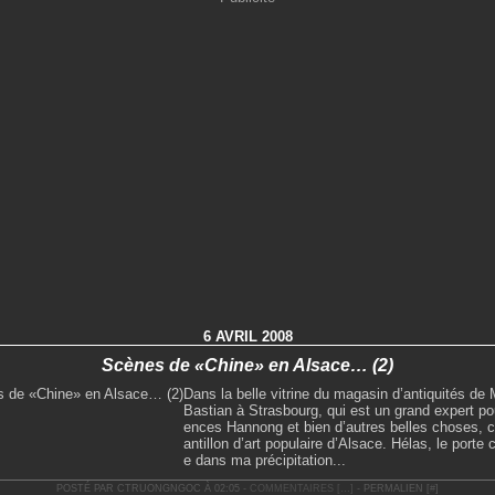
6 AVRIL 2008
Scènes de «Chine» en Alsace… (2)
Dans la belle vitrine du magasin d’antiquités de
Bastian à Strasbourg, qui est un grand expert pou
ences Hannong et bien d’autres belles choses, ce
antillon d’art populaire d’Alsace. Hélas, le porte
e dans ma précipitation...
POSTÉ PAR CTRUONGNGOC À 02:05 -
COMMENTAIRES [
…
]
- PERMALIEN [
#
]